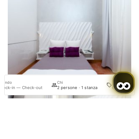
Promozione
Quando
Chi
C
heck-in — Check-out
2 persone · 1 stanza
Accedi/Registrati
La mia prenotazione