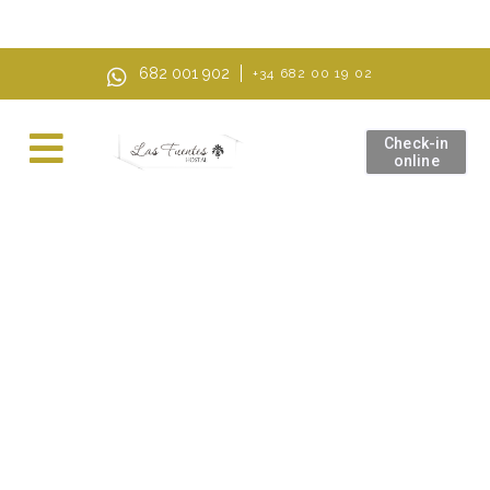
Modalità IA, chiedi quello che vuoi
682 001 902
+34 682 00 19 02
Check-in
online