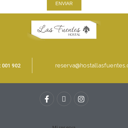
ENVIAR
reserva@hostallasfuentes
 001 902
Mi reserva